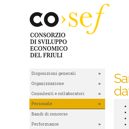
Salta
al
contenuto
principale
Disposizioni generali
Sa
Organizzazione
da
Consulenti e collaboratori
Personale
Tra
Bandi di concorso
su
Performance