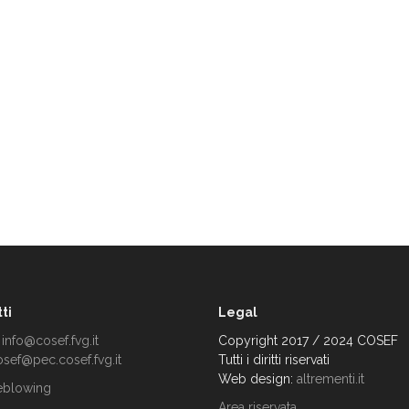
ti
Legal
:
info@cosef.fvg.it
Copyright 2017 / 2024 COSEF
osef@pec.cosef.fvg.it
Tutti i diritti riservati
Web design:
altrementi.it
eblowing
Area riservata