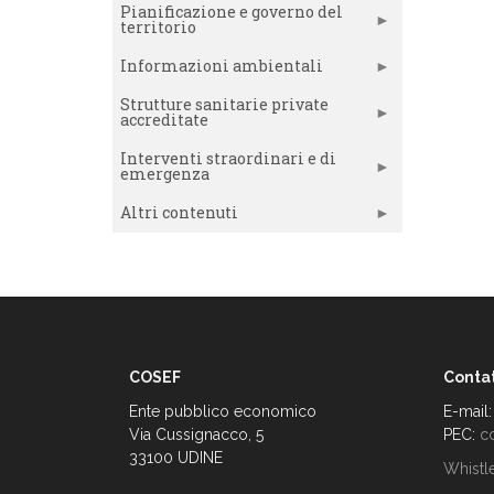
Pianificazione e governo del
territorio
Informazioni ambientali
Strutture sanitarie private
accreditate
Interventi straordinari e di
emergenza
Altri contenuti
COSEF
Contat
Ente pubblico economico
E-mail
Via Cussignacco, 5
PEC:
c
33100 UDINE
Whistl