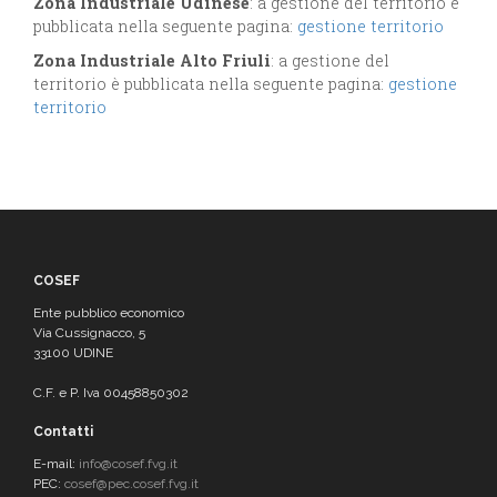
Zona Industriale Udinese
: a gestione del territorio è
pubblicata nella seguente pagina:
gestione territorio
Zona Industriale Alto Friuli
: a gestione del
territorio è pubblicata nella seguente pagina:
gestione
territorio
COSEF
Ente pubblico economico
Via Cussignacco, 5
33100 UDINE
C.F. e P. Iva 00458850302
Contatti
E-mail:
info@cosef.fvg.it
PEC:
cosef@pec.cosef.fvg.it