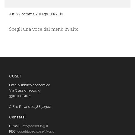
Art. 29 comma 2 D.Lgs. 33/2013
Scegli una voce dal menù in alto.
COSEF
Ente pubblico economico
Via Cussignacco, 5
33100 UDINE
C.F. e P. Iva 00458850302
Contatti
E-mail:
info@cosef.fvg.it
PEC:
cosef@pec.cosef.fvg.it