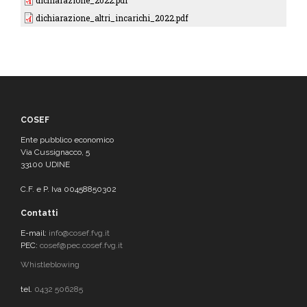
dichiarazione_2022.pdf
dichiarazione_altri_incarichi_2022.pdf
COSEF
Ente pubblico economico
Via Cussignacco, 5
33100 UDINE
C.F. e P. Iva 00458850302
Contatti
E-mail:
info@cosef.fvg.it
PEC:
cosef@pec.cosef.fvg.it
Whistleblowing
tel.
0432 506285