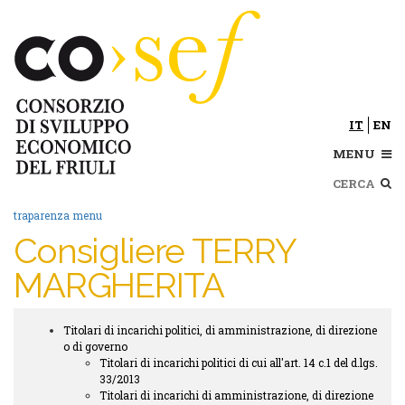
Salta
al
contenuto
principale
IT
EN
MENU
Cerca
traparenza menu
Consigliere TERRY
MARGHERITA
Titolari di incarichi politici, di amministrazione, di direzione
Trasparenza
o di governo
submenu
Titolari di incarichi politici di cui all'art. 14 c.1 del d.lgs.
33/2013
Titolari di incarichi di amministrazione, di direzione