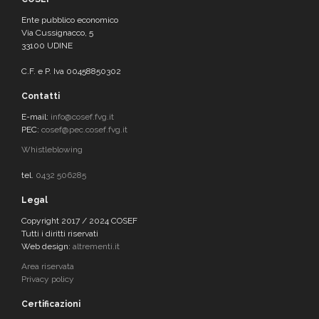
Ente pubblico economico
Via Cussignacco, 5
33100 UDINE
C.F. e P. Iva 00458850302
Contatti
E-mail:
info@cosef.fvg.it
PEC:
cosef@pec.cosef.fvg.it
Whistleblowing
tel.
0432 506285
Legal
Copyright 2017 / 2024 COSEF
Tutti i diritti riservati
Web design:
altrementi.it
Area riservata
Privacy policy
Certificazioni