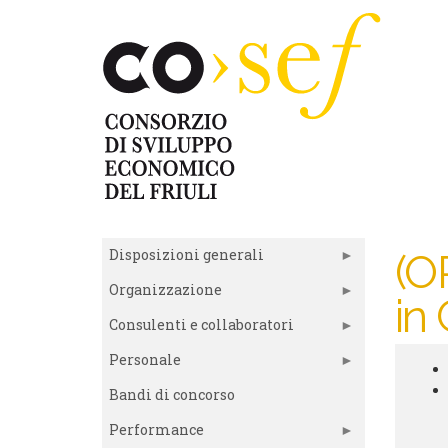
Salta
al
contenuto
principale
Disposizioni generali
(O
Organizzazione
in 
Consulenti e collaboratori
Personale
Tra
Bandi di concorso
su
Performance