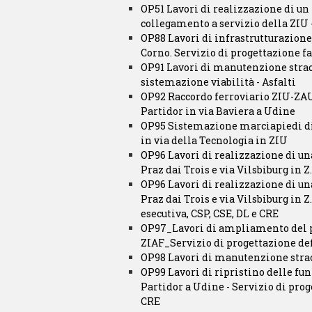
OP51 Lavori di realizzazione di un 
collegamento a servizio della ZIU - 
OP88 Lavori di infrastrutturazione
Corno. Servizio di progettazione fa
OP91 Lavori di manutenzione strao
sistemazione viabilità - Asfalti
OP92 Raccordo ferroviario ZIU-ZAU
Partidor in via Baviera a Udine
OP95 Sistemazione marciapiedi di v
in via della Tecnologia in ZIU
OP96 Lavori di realizzazione di una
Praz dai Trois e via Vilsbiburg in Z.
OP96 Lavori di realizzazione di una
Praz dai Trois e via Vilsbiburg in Z
esecutiva, CSP, CSE, DL e CRE
OP97_Lavori di ampliamento del pia
ZIAF_Servizio di progettazione def
OP98 Lavori di manutenzione strao
OP99 Lavori di ripristino delle funz
Partidor a Udine - Servizio di prog
CRE