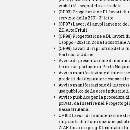
viabilità - segnaletica stradale.
(OP93) Progettazione DL lavori di r
servizio della ZIU - 3° lotto
(OP97) Lavori di ampliamento del p
Z.I. Alto Friuli
(OP98) Progettazione e DL lavori d
Osoppo - 2021 in Zona Industriale A
(OP99) Lavori di ripristino della fu
Partidor a Udine
Avviso di presentazione di domand
terminal portuale di Porto Nogaro
Avviso manifestazione d'interesse p
prodotti dal depuratore consortile 
Avviso manifestazione di interesse
uso pubblico delle aree industriali
Avviso pubblico per la procedura di
privati da inserire nel Progetto pil
Bassa friulana.
OP102 Lavori di manutenzione stra
impianto di illuminazione pubblic
ZIAF. Incarico prog. DL contabilità.