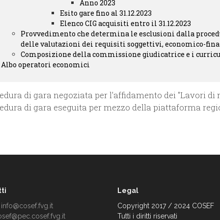
Anno 2023
Esito gare fino al 31.12.2023
Elenco CIG acquisiti entro il 31.12.2023
Provvedimento che determina le esclusioni dalla procedu
delle valutazioni dei requisiti soggettivi, economico-fin
Composizione della commissione giudicatrice e i curri
Albo operatori economici
edura di gara negoziata per l'affidamento dei "Lavori di 
edura di gara eseguita per mezzo della piattaforma region
ti
Legal
:
info@cosef.fvg.it
Copyright 2017 / 2024 COSEF
osef@pec.cosef.fvg.it
Tutti i diritti riservati