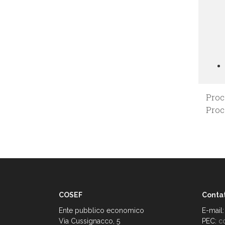
Proc
Proc
COSEF
Contat
Ente pubblico economico
E-mail
Via Cussignacco, 5
PEC:
c