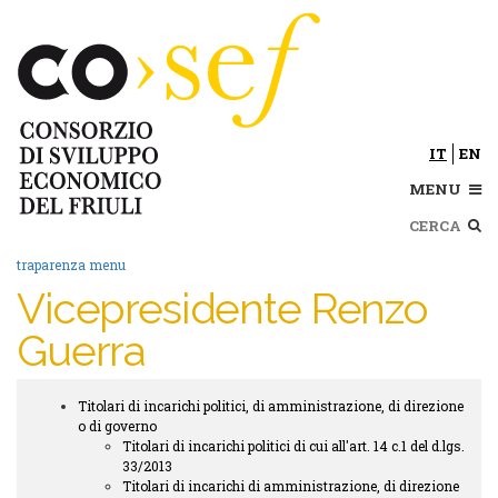
Salta
al
contenuto
principale
IT
EN
MENU
Cerca
traparenza menu
Vicepresidente Renzo
Guerra
Titolari di incarichi politici, di amministrazione, di direzione
Trasparenza
o di governo
submenu
Titolari di incarichi politici di cui all'art. 14 c.1 del d.lgs.
33/2013
Titolari di incarichi di amministrazione, di direzione