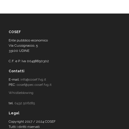
COSEF
Ente pubblico economico
Via Cussignacco, 5
33100 UDINE
C.F. e P. Iva 00458850302
Contatti
E-mail:
info@cosef.fvg.it
PEC:
cosef@pec.cosef.fvg.it
Whistleblowing
tel.
0432 506285
Legal
Copyright 2017 / 2024 COSEF
Tutti i diritti riservati