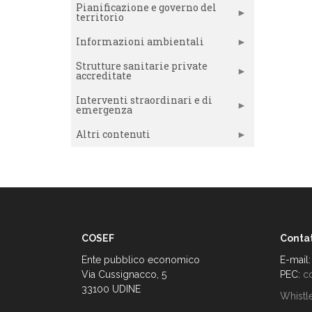
Pianificazione e governo del
territorio
Informazioni ambientali
Strutture sanitarie private
accreditate
Interventi straordinari e di
emergenza
Altri contenuti
COSEF
Contat
Ente pubblico economico
E-mail
Via Cussignacco, 5
PEC:
c
33100 UDINE
Whistl