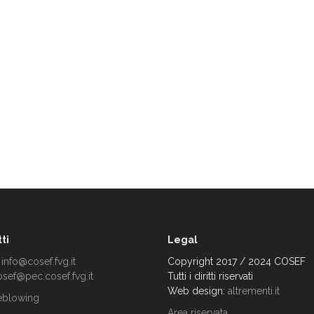
ti
Legal
:
info@cosef.fvg.it
Copyright 2017 / 2024 COSEF
osef@pec.cosef.fvg.it
Tutti i diritti riservati
Web design:
altrementi.it
eblowing
Area riservata