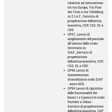
rotatoria ad intersezione
tra via Europa, Via Praz
dai Trois e via Vilsbiburg
in Z.I.A.F._Servizio di
progettazione definitiva,
esecutiva, CSP, CSE, DL e
CRE
OP97_Lavori di
ampliamento del piazzale
all'interno dello scalo
ferrovario in
ZIAF_Servizio di
progettazione
definitiva/esecutiva, CSP,
CSE, DL e CRE
OP98 Lavori di
manutenzione
straordinaria scalo ZIAF
- anno 2021
OP99 Lavori di ripristino
delle funzionalità dei
binari 1 e 2 presso lo scalo
Partidor a Udine -
Servizio di progettazione
definitiva/esecutiva, CSP,