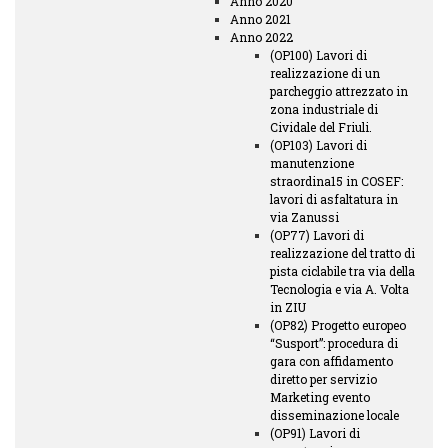
Anno 2020
Anno 2021
Anno 2022
(OP100) Lavori di
realizzazione di un
parcheggio attrezzato in
zona industriale di
Cividale del Friuli.
(OP103) Lavori di
manutenzione
straordina15 in COSEF:
lavori di asfaltatura in
via Zanussi
(OP77) Lavori di
realizzazione del tratto di
pista ciclabile tra via della
Tecnologia e via A. Volta
in ZIU
(OP82) Progetto europeo
“Susport”: procedura di
gara con affidamento
diretto per servizio
Marketing evento
disseminazione locale
(OP91) Lavori di