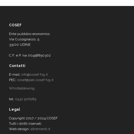
COSEF
Ente pubblico economico
Via Cussignacco, 5
33100 UDINE
C.F. e P. Iva 00458850302
Contatti
E-mail:
info@cosef.fvg.it
PEC:
cosef@pec.cosef.fvg.it
Whistleblowing
tel.
0432 506285
Legal
Copyright 2017 / 2024 COSEF
Tutti i diritti riservati
Web design:
altrementi.it