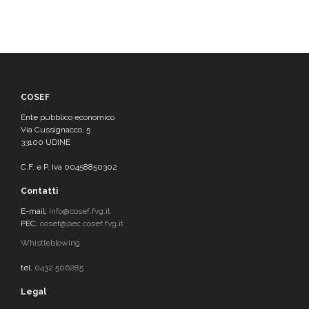
COSEF
Ente pubblico economico
Via Cussignacco, 5
33100 UDINE
C.F. e P. Iva 00458850302
Contatti
E-mail:
info@cosef.fvg.it
PEC:
cosef@pec.cosef.fvg.it
Whistleblowing
tel.
0432 506285
Legal