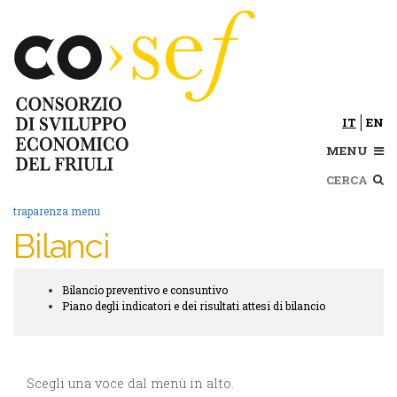
Salta
al
contenuto
principale
IT
EN
MENU
Cerca
traparenza menu
Bilanci
Bilancio preventivo e consuntivo
Trasparenza
Piano degli indicatori e dei risultati attesi di bilancio
submenu
Scegli una voce dal menù in alto.