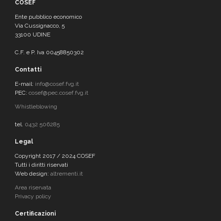
COSEF
Ente pubblico economico
Via Cussignacco, 5
33100 UDINE
C.F. e P. Iva 00458850302
Contatti
E-mail:
info@cosef.fvg.it
PEC:
cosef@pec.cosef.fvg.it
Whistleblowing
tel.
0432 506285
Legal
Copyright 2017 / 2024 COSEF
Tutti i diritti riservati
Web design:
altrementi.it
Area riservata
Privacy policy
Certificazioni