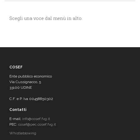
Scegli una voce dal menù in alto.
COSEF
Ente pubblico economico
Via Cussignacco, 5
33100 UDINE
C.F. e P. Iva 00458850302
Contatti
E-mail:
info@cosef.fvg.it
PEC:
cosef@pec.cosef.fvg.it
Whistleblowing