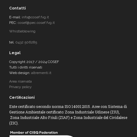
Contatti
E-mail:
info@cosef.fvg.it
PEC:
cosef@pec.cosef.fvg.it
Whistleblowing
tel.
0432 506285
Legal
Copyright 2017 / 2024 COSEF
Tutti i diritti riservati
Web design:
altrementi.it
Area riservata
Privacy policy
Certificazioni
Ente certificato secondo norma ISO 14001:2015. Aree con Sistema di
Gestione Ambientale certificato: Zona Industriale Udinese (ZIU),
Zona Industriale Alto Friuli (ZIAF) e Zona Industriale del Cividalese
(ZIC).