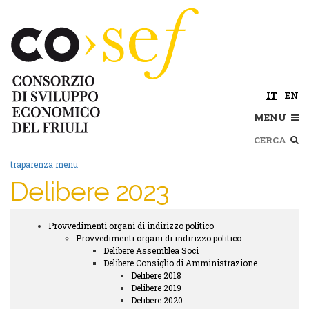
Salta
al
contenuto
principale
IT
EN
MENU
Cerca
traparenza menu
Delibere 2023
Provvedimenti organi di indirizzo politico
Trasparenza
Provvedimenti organi di indirizzo politico
submenu
Delibere Assemblea Soci
Delibere Consiglio di Amministrazione
Delibere 2018
Delibere 2019
Delibere 2020