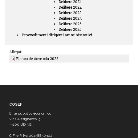
Delibere 2021
Delibere 2022
Delibere 2023
Delibere 2024
Delibere 2025
Delibere 2026
Provvedimenti dirigenti amministrativi
Allegati
Elenco delibere cda 2023
COSEF
Ente pubblico economico
Via Cussignacco, 5
33100 UDINE
C.F. e P. Iva 00458850302